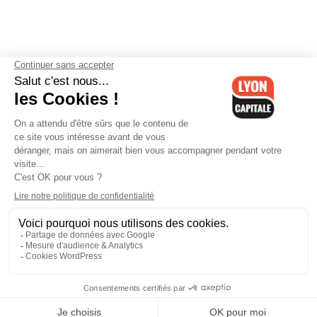
Contactez-nous
-
Mentions légales
-
CGV
-
Politique de
confidentialité
-
Gestion des cookies
-
Lyon Capitale TV
-
Archives
Lyon Capitale
Lyon Capitale - 51 avenue Maréchal Foch - CS 40091 - 69456 Lyon
Cedex 06