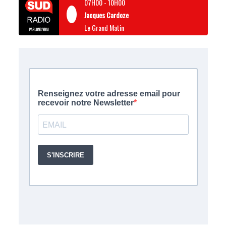
07H00
-
10H00
Jacques Cardoze
Le Grand Matin