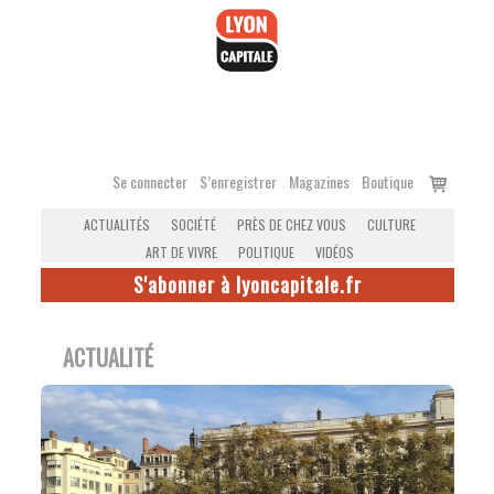
Accéder
au
contenu
Voir
Se connecter
S’enregistrer
Magazines
Boutique
le
ACTUALITÉS
SOCIÉTÉ
PRÈS DE CHEZ VOUS
CULTURE
panier
ART DE VIVRE
POLITIQUE
VIDÉOS
S'abonner à lyoncapitale.fr
ACTUALITÉ