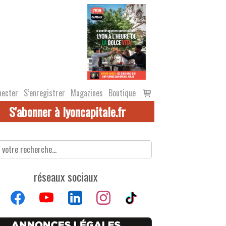
Voir
necter
S’enregistrer
Magazines
Boutique
le
S'abonner à lyoncapitale.fr
panier
réseaux sociaux