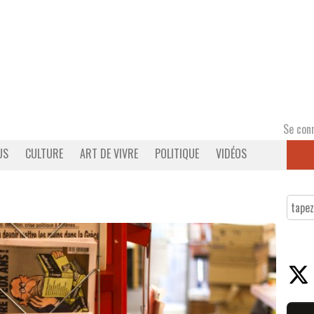
Se con
US
CULTURE
ART DE VIVRE
POLITIQUE
VIDÉOS