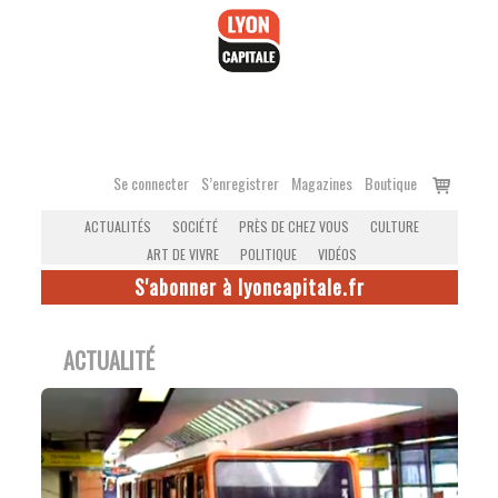
Accéder
au
contenu
Voir
Se connecter
S’enregistrer
Magazines
Boutique
le
ACTUALITÉS
SOCIÉTÉ
PRÈS DE CHEZ VOUS
CULTURE
panier
ART DE VIVRE
POLITIQUE
VIDÉOS
S'abonner à lyoncapitale.fr
ACTUALITÉ