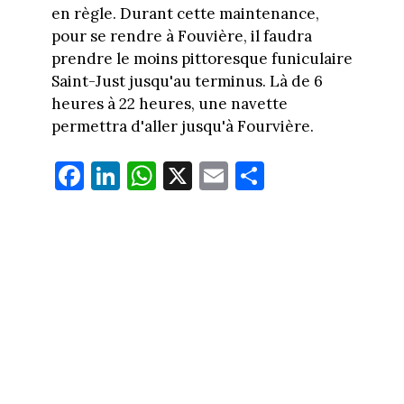
en règle. Durant cette maintenance,
pour se rendre à Fouvière, il faudra
prendre le moins pittoresque funiculaire
Saint-Just jusqu'au terminus. Là de 6
heures à 22 heures, une navette
permettra d'aller jusqu'à Fourvière.
Fa
Li
W
X
E
Pa
ce
nk
ha
m
rt
bo
ed
ts
ail
ag
ok
In
Ap
er
p