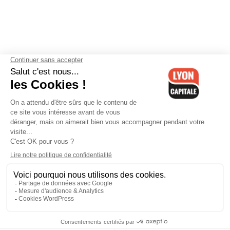
Contactez-nous
-
Mentions légales
-
CGV
-
Politique de
confidentialité
-
Gestion des cookies
-
Lyon Capitale TV
-
Archives
Lyon Capitale
Lyon Capitale - 51 avenue Maréchal Foch - CS 40091 - 69456 Lyon
Cedex 06