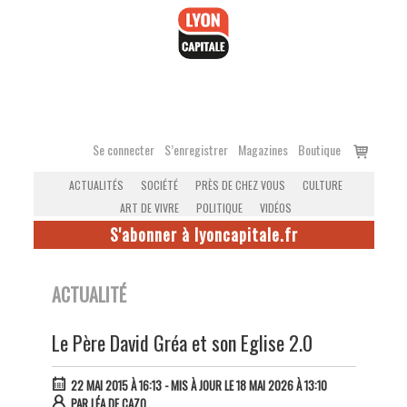
Accéder
au
contenu
Voir
Se connecter
S’enregistrer
Magazines
Boutique
le
ACTUALITÉS
SOCIÉTÉ
PRÈS DE CHEZ VOUS
CULTURE
panier
ART DE VIVRE
POLITIQUE
VIDÉOS
S'abonner à lyoncapitale.fr
ACTUALITÉ
Le Père David Gréa et son Eglise 2.0
22 MAI 2015 À 16:13
- MIS À JOUR LE 18 MAI 2026 À 13:10
PAR
LÉA DE CAZO