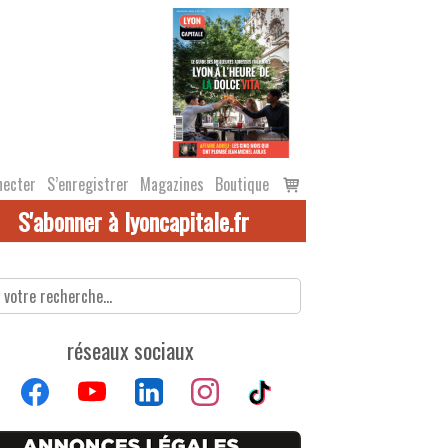
Voir
necter
S’enregistrer
Magazines
Boutique
le
S'abonner à lyoncapitale.fr
panier
réseaux sociaux