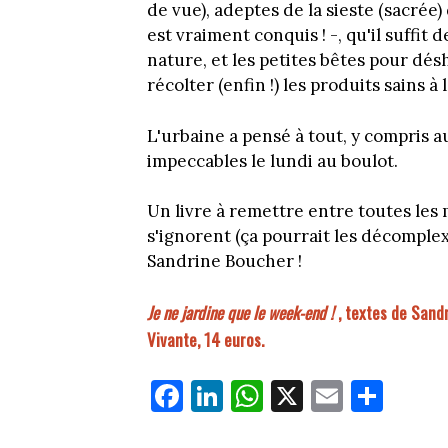
de vue), adeptes de la sieste (sacrée
est vraiment conquis ! -, qu'il suffit 
nature, et les petites bêtes pour désh
récolter (enfin !) les produits sains à 
L'urbaine a pensé à tout, y compris a
impeccables le lundi au boulot.
Un livre à remettre entre toutes les 
s'ignorent (ça pourrait les décomplexe
Sandrine Boucher !
Je ne jardine que le week-end !
, textes de Sandr
Vivante, 14 euros.
Fa
Li
W
X
E
Pa
ce
nk
ha
m
rt