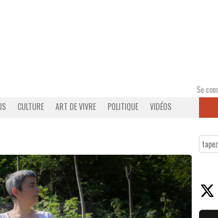
Se con
US
CULTURE
ART DE VIVRE
POLITIQUE
VIDÉOS