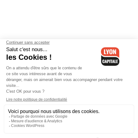
Contactez-nous
-
Mentions légales
-
CGV
-
Politique de
confidentialité
-
Gestion des cookies
-
Lyon Capitale TV
-
Archives
Lyon Capitale
Lyon Capitale - 51 avenue Maréchal Foch - CS 40091 - 69456 Lyon