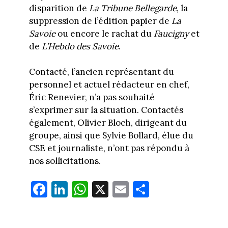
disparition de
La Tribune Bellegarde
, la
suppression de l’édition papier de
La
Savoie
ou encore le rachat du
Faucigny
et
de
L’Hebdo des Savoie
.
Contacté, l’ancien représentant du
personnel et actuel rédacteur en chef,
Éric Renevier, n’a pas souhaité
s’exprimer sur la situation. Contactés
également, Olivier Bloch, dirigeant du
groupe, ainsi que Sylvie Bollard, élue du
CSE et journaliste, n’ont pas répondu à
nos sollicitations.
Fa
Li
W
X
E
Pa
ce
nk
ha
m
rt
bo
ed
ts
ail
ag