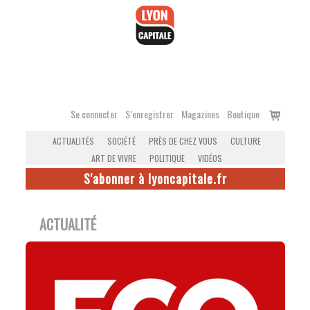
Accéder
au
contenu
Voir
Se connecter
S’enregistrer
Magazines
Boutique
le
ACTUALITÉS
SOCIÉTÉ
PRÈS DE CHEZ VOUS
CULTURE
panier
ART DE VIVRE
POLITIQUE
VIDÉOS
S'abonner à lyoncapitale.fr
ACTUALITÉ