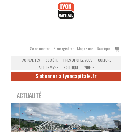
Accéder
au
contenu
Voir
Se connecter
S’enregistrer
Magazines
Boutique
le
ACTUALITÉS
SOCIÉTÉ
PRÈS DE CHEZ VOUS
CULTURE
panier
ART DE VIVRE
POLITIQUE
VIDÉOS
S'abonner à lyoncapitale.fr
ACTUALITÉ