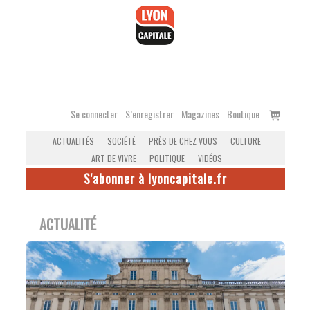
Accéder
au
contenu
Voir
Se connecter
S’enregistrer
Magazines
Boutique
le
ACTUALITÉS
SOCIÉTÉ
PRÈS DE CHEZ VOUS
CULTURE
panier
ART DE VIVRE
POLITIQUE
VIDÉOS
S'abonner à lyoncapitale.fr
ACTUALITÉ