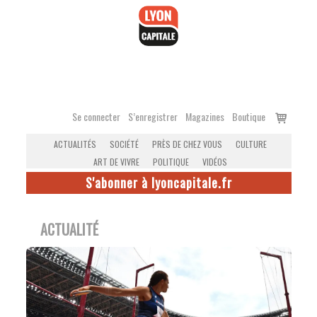
Accéder
au
contenu
Voir
Se connecter
S’enregistrer
Magazines
Boutique
le
ACTUALITÉS
SOCIÉTÉ
PRÈS DE CHEZ VOUS
CULTURE
panier
ART DE VIVRE
POLITIQUE
VIDÉOS
S'abonner à lyoncapitale.fr
ACTUALITÉ