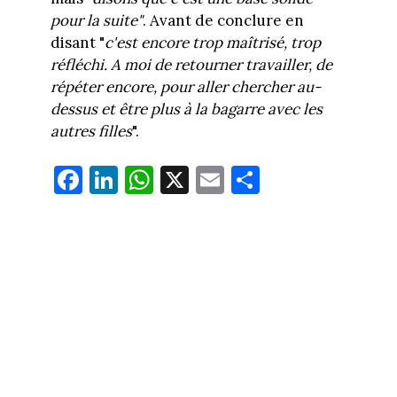
pour la suite"
. Avant de conclure en
disant "
c'est encore trop maîtrisé, trop
réfléchi. A moi de retourner travailler, de
répéter encore, pour aller chercher au-
dessus et être plus à la bagarre avec les
autres filles
".
Fa
Li
W
X
E
Pa
ce
nk
ha
m
rt
bo
ed
ts
ail
ag
ok
In
Ap
er
p