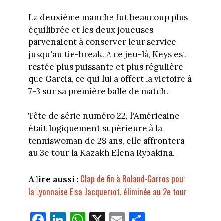
La deuxième manche fut beaucoup plus
équilibrée et les deux joueuses
parvenaient à conserver leur service
jusqu'au tie-break. A ce jeu-là, Keys est
restée plus puissante et plus régulière
que Garcia, ce qui lui a offert la victoire à
7-3 sur sa première balle de match.
Tête de série numéro 22, l'Américaine
était logiquement supérieure à la
tenniswoman de 28 ans, elle affrontera
au 3e tour la Kazakh Elena Rybakina.
Clap de fin à Roland-Garros pour
A lire aussi :
la Lyonnaise Elsa Jacquemot, éliminée au 2e tour
Fa
Li
W
X
E
Pa