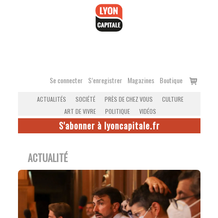
Accéder
au
contenu
Voir
Se connecter
S’enregistrer
Magazines
Boutique
le
ACTUALITÉS
SOCIÉTÉ
PRÈS DE CHEZ VOUS
CULTURE
panier
ART DE VIVRE
POLITIQUE
VIDÉOS
S'abonner à lyoncapitale.fr
ACTUALITÉ