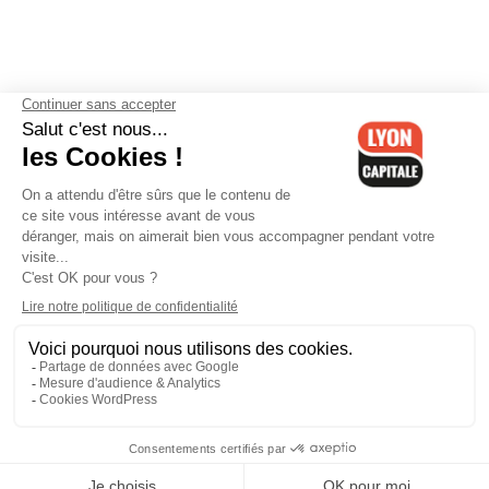
Contactez-nous
-
Mentions légales
-
CGV
-
Politique de
confidentialité
-
Gestion des cookies
-
Lyon Capitale TV
-
Archives
Lyon Capitale
Lyon Capitale - 51 avenue Maréchal Foch - CS 40091 - 69456 Lyon
Cedex 06