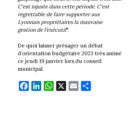
C'est injuste dans cette période. C'est
regrettable de faire supporter aux
Lyonnais propriétaires la mauvaise
gestion de l’exécutif
".
De quoi laisser présager un débat
d’orientation budgétaire 2023 très animé
ce jeudi 19 janvier lors du conseil
municipal.
Fa
Li
W
X
E
Pa
ce
nk
ha
m
rt
bo
ed
ts
ail
ag
ok
In
Ap
er
p