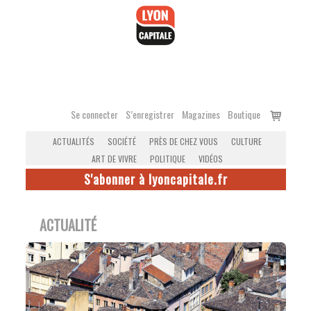
Accéder
au
contenu
Voir
Se connecter
S’enregistrer
Magazines
Boutique
le
ACTUALITÉS
SOCIÉTÉ
PRÈS DE CHEZ VOUS
CULTURE
panier
ART DE VIVRE
POLITIQUE
VIDÉOS
S'abonner à lyoncapitale.fr
ACTUALITÉ