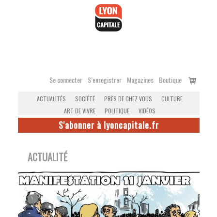
Accéder
au
contenu
Voir
Se connecter
S’enregistrer
Magazines
Boutique
le
ACTUALITÉS
SOCIÉTÉ
PRÈS DE CHEZ VOUS
CULTURE
panier
ART DE VIVRE
POLITIQUE
VIDÉOS
S'abonner à lyoncapitale.fr
ACTUALITÉ