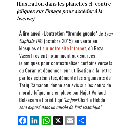
Illustration dans les planches ci-contre
(cliquez sur l’image pour accéder à la
liseuse)
.
À lire aussi : L’entretien “Grande gueule”
de
Lyon
Capitale
748 (octobre 2015), en vente en
kiosques et
sur notre site Internet
, où Reza
Vassaf revient notamment aux sources
islamiques pour contextualiser certains versets
du Coran et dénoncer leur utilisation à la lettre
par les extrémistes, démonte les arguments de
Tariq Ramadan, donne son avis sur les cours de
morale laïque mis en place par Najat Vallaud-
Belkacem et prédit qu’
“un jour
Charlie Hebdo
sera exposé dans un musée de l’art islamique”
.
Fa
Li
W
X
E
Pa
ce
nk
ha
m
rt