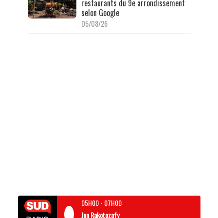
restaurants du 9e arrondissement
selon Google
05/08/26
05H00
-
07H00
Jon Rakotozafy