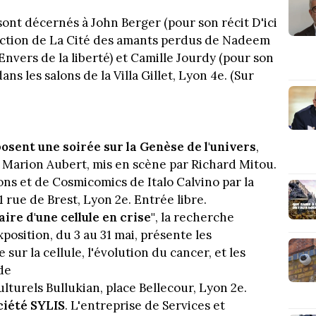
ont décernés à John Berger (pour son récit D'ici
duction de La Cité des amants perdus de Nadeem
Envers de la liberté) et Camille Jourdy (pour son
ns les salons de la Villa Gillet, Lyon 4e. (Sur
posent une soirée sur la Genèse de l'univers
,
 Marion Aubert, mis en scène par Richard Mitou.
ons et de Cosmicomics de Italo Calvino par la
 rue de Brest, Lyon 2e. Entrée libre.
aire d'une cellule en crise"
, la recherche
position, du 3 au 31 mai, présente les
ur la cellule, l'évolution du cancer, et les
de
lturels Bullukian, place Bellecour, Lyon 2e.
ciété SYLIS
. L'entreprise de Services et