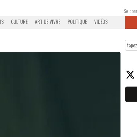
Se con
US
CULTURE
ART DE VIVRE
POLITIQUE
VIDÉOS