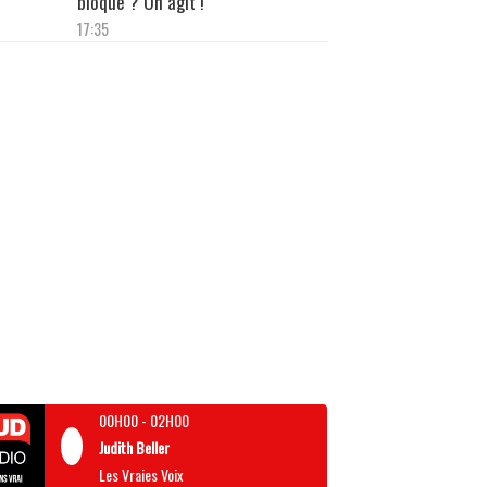
bloque ? On agit !"
17:35
00H00
-
02H00
Judith Beller
Les Vraies Voix