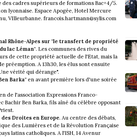
e des cadres supérieurs de formations Bac+4/5.
gion lyonnaise. Espace Apogée, Hotel Mercure
nu, VIlleurbanne. francois.hartmann@sylis.com
onal Rhône-Alpes sur "le transfert de propriété
 du lac Léman"
. Les communes des rives du
s de cette propriété actuelle de l'Etat, mais la
de préemption. A 13h30, les élus sont ensuite
 "Une vérité qui dérange".
 Ben Barka"
en avant première lors d'une soirée
ien de l'association Expressions Franco-
c Bachir Ben Barka, fils aîné du célèbre opposant
riest.
 des Droites en Europe
. Au centre des débats,
litique des Lumières et de la Révolution Française
s latins catholiques. A l'ISH, 14 Avenur