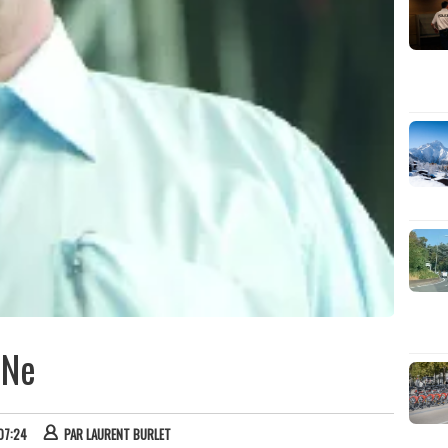
INe
 07:24
PAR
LAURENT BURLET