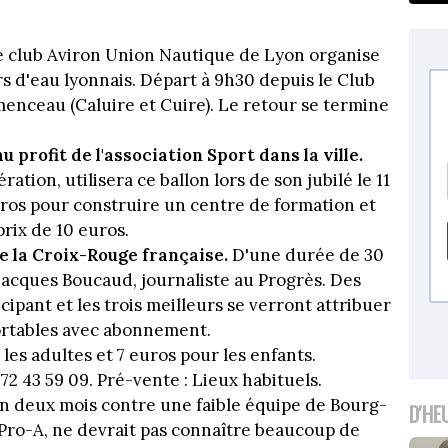
 club Aviron Union Nautique de Lyon organise
s d'eau lyonnais. Départ à 9h30 depuis le Club
émenceau (Caluire et Cuire). Le retour se termine
u profit de l'association Sport dans la ville.
tion, utilisera ce ballon lors de son jubilé le 11
euros pour construire un centre de formation et
prix de 10 euros.
e la Croix-Rouge française.
D'une durée de 30
 Jacques Boucaud, journaliste au Progrès. Des
ipant et les trois meilleurs se verront attribuer
ortables avec abonnement.
 les adultes et 7 euros pour les enfants.
2 43 59 09. Pré-vente : Lieux habituels.
 deux mois contre une faible équipe de Bourg-
D'HE
 Pro-A, ne devrait pas connaître beaucoup de