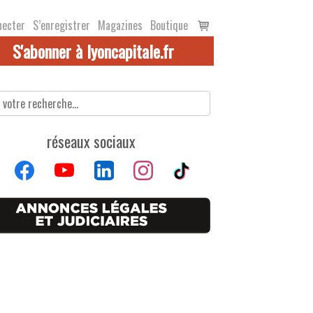
Voir
necter
S’enregistrer
Magazines
Boutique
le
S'abonner à lyoncapitale.fr
panier
réseaux sociaux