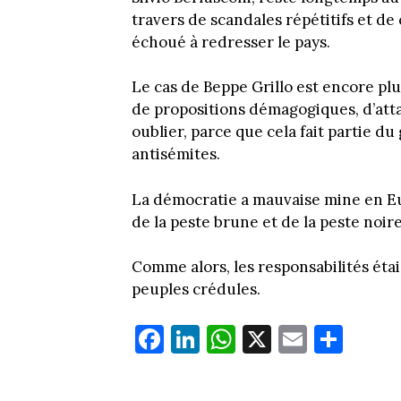
travers de scandales répétitifs et d
échoué à redresser le pays.
Le cas de Beppe Grillo est encore p
de propositions démagogiques, d’atta
oublier, parce que cela fait partie 
antisémites.
La démocratie a mauvaise mine en Eur
de la peste brune et de la peste noire,
Comme alors, les responsabilités étaien
peuples crédules.
Fa
Li
W
X
E
Pa
ce
nk
ha
m
rt
bo
ed
ts
ail
ag