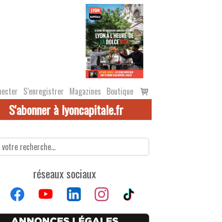
Voir
necter
S’enregistrer
Magazines
Boutique
le
S'abonner à lyoncapitale.fr
panier
réseaux sociaux