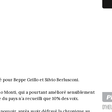
é pour Beppe Grillo et Silvio Berlusconi.
io Monti, qui a pourtant amélioré sensiblement
 du pays n’a recueilli que 10% des voix.
D'HE
 pouvoir, après avoir défrayé la chronique au