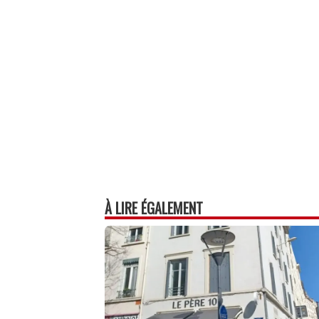
ok
In
Ap
er
p
À LIRE ÉGALEMENT