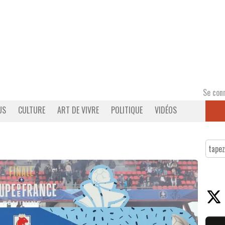
Se con
US
CULTURE
ART DE VIVRE
POLITIQUE
VIDÉOS