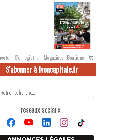
Voir
necter
S’enregistrer
Magazines
Boutique
le
S'abonner à lyoncapitale.fr
panier
réseaux sociaux