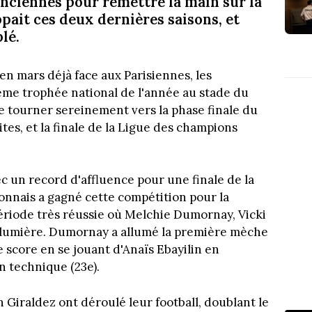
nciennes pour remettre la main sur la
pait ces deux dernières saisons, et
lé.
en mars déjà face aux Parisiennes, les
me trophée national de l'année au stade du
e tourner sereinement vers la phase finale du
tes, et la finale de la Ligue des champions
c un record d'affluence pour une finale de la
yonnais a gagné cette compétition pour la
ériode très réussie où Melchie Dumornay, Vicki
la lumière. Dumornay a allumé la première mèche
e score en se jouant d'Anaïs Ebayilin en
n technique (23e).
 Giraldez ont déroulé leur football, doublant le