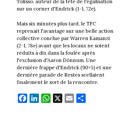
Tolisso, auteur de la tête de l'égalisation
sur un corner d'Endrick (1-1, 72e).
Mais six minutes plus tard, le TFC
reprenait l'avantage sur une belle action
collective conclue par Warren Kamanzi
(2-1, 78e) avant que les locaux ne soient
réduits à dix dans la foulée après
l'exclusion d'Aaron Dönnum. Une
dernière frappe d'Endrick (90+5) et une
dernière parade de Restes scellaient
finalement le sort de la rencontre.
Fa
Li
W
X
E
Pa
ce
nk
ha
m
rt
bo
ed
ts
ail
ag
ok
In
Ap
er