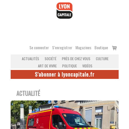
Accéder
au
contenu
Voir
Se connecter
S’enregistrer
Magazines
Boutique
le
ACTUALITÉS
SOCIÉTÉ
PRÈS DE CHEZ VOUS
CULTURE
panier
ART DE VIVRE
POLITIQUE
VIDÉOS
S'abonner à lyoncapitale.fr
ACTUALITÉ