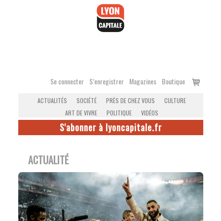
Accéder
au
contenu
Voir
Se connecter
S’enregistrer
Magazines
Boutique
le
ACTUALITÉS
SOCIÉTÉ
PRÈS DE CHEZ VOUS
CULTURE
panier
ART DE VIVRE
POLITIQUE
VIDÉOS
S'abonner à lyoncapitale.fr
ACTUALITÉ