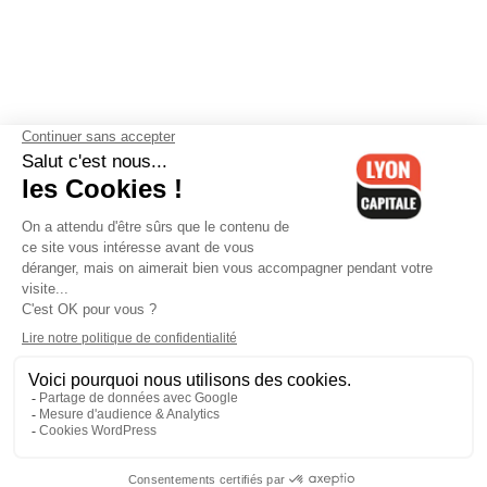
Contactez-nous
-
Mentions légales
-
CGV
-
Politique de
confidentialité
-
Gestion des cookies
-
Lyon Capitale TV
-
Archives
Lyon Capitale
Lyon Capitale - 51 avenue Maréchal Foch - CS 40091 - 69456 Lyon