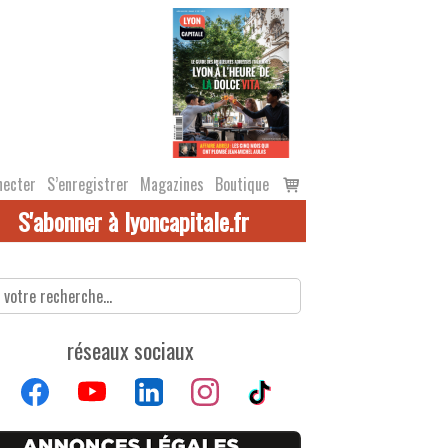
Voir
necter
S’enregistrer
Magazines
Boutique
le
S'abonner à lyoncapitale.fr
panier
réseaux sociaux