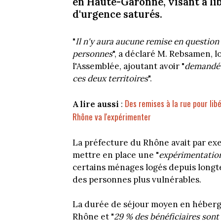
en Haute-Garonne, visant à li
d'urgence saturés.
"
Il n'y aura aucune remise en question d
personnes
", a déclaré M. Rebsamen, 
l'Assemblée, ajoutant avoir "
demandé 
ces deux territoires
".
Des remises à la rue pour lib
A lire aussi
:
Rhône va l'expérimenter
La préfecture du Rhône avait par exe
mettre en place une "
expérimentatio
certains ménages logés depuis longt
des personnes plus vulnérables.
La durée de séjour moyen en héberg
Rhône et "
29 % des bénéficiaires sont