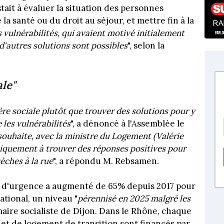
tait à évaluer la situation des personnes
a santé ou du droit au séjour, et mettre fin à la
s vulnérabilités, qui avaient motivé initialement
 d'autres solutions sont possibles
", selon la
le"
ère sociale plutôt que trouver des solutions pour y
les vulnérabilités
", a dénoncé à l'Assemblée le
souhaite, avec la ministre du Logement (Valérie
tiquement à trouver des réponses positives pour
èches à la rue
", a répondu M. Rebsamen.
 d'urgence a augmenté de 65% depuis 2017 pour
ational, un niveau "
pérennisé en 2025 malgré les
n maire socialiste de Dijon. Dans le Rhône, chaque
et de logement de transition sont financés par