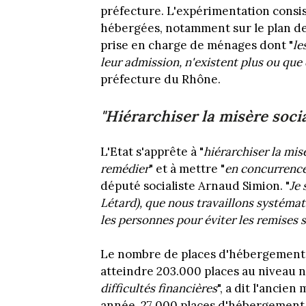
préfecture. L'expérimentation consis
hébergées, notamment sur le plan de l
prise en charge de ménages dont "
le
leur admission, n'existent plus ou que
préfecture du Rhône.
"Hiérarchiser la misère socia
L'Etat s'apprête à "
hiérarchiser la mis
remédier
" et à mettre "
en concurrence 
député socialiste Arnaud Simion. "
Je 
Létard), que nous travaillons systéma
les personnes pour éviter les remises s
Le nombre de places d'hébergement
atteindre 203.000 places au niveau n
difficultés financières
", a dit l'ancie
année, 27 000 places d'hébergement 