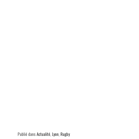
ok
In
Ap
er
p
Publié dans
Actualité
,
Lyon
,
Rugby