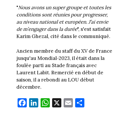
"
Nous avons un super groupe et toutes les
conditions sont réunies pour progresser,
au niveau national et européen. J’ai envie
de m’engager dans la durée
", s'est satisfait
Karim Ghezal, cité dans le communiqué.
Ancien membre du staff du XV de France
jusqu'au Mondial-2023, il était dans la
foulée parti au Stade français avec
Laurent Labit. Remercié en début de
saison, il a rebondi au LOU début
décembre.
Fa
Li
W
X
E
Pa
ce
nk
ha
m
rt
bo
ed
ts
ail
ag