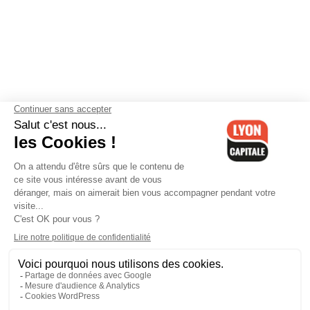
Contactez-nous
-
Mentions légales
-
CGV
-
Politique de
confidentialité
-
Gestion des cookies
-
Lyon Capitale TV
-
Archives
Lyon Capitale