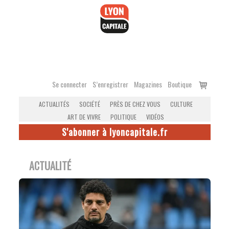
Accéder
au
contenu
Voir
Se connecter
S’enregistrer
Magazines
Boutique
le
ACTUALITÉS
SOCIÉTÉ
PRÈS DE CHEZ VOUS
CULTURE
panier
ART DE VIVRE
POLITIQUE
VIDÉOS
S'abonner à lyoncapitale.fr
ACTUALITÉ