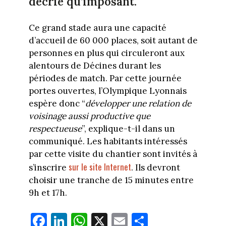
décrié qu’imposant.
Ce grand stade aura une capacité
d’accueil de 60 000 places, soit autant de
personnes en plus qui circuleront aux
alentours de Décines durant les
périodes de match. Par cette journée
portes ouvertes, l’Olympique Lyonnais
espère donc “
développer une relation de
voisinage aussi productive que
respectueuse
”, explique-t-il dans un
communiqué. Les habitants intéressés
par cette visite du chantier sont invités à
sur le site Internet
s’inscrire
. Ils devront
choisir une tranche de 15 minutes entre
9h et 17h.
Fa
Li
W
X
E
Pa