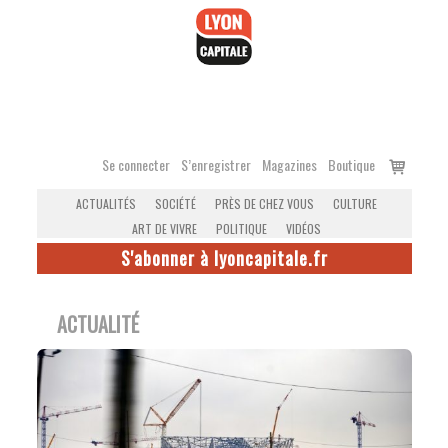
Accéder
au
contenu
Voir
Se connecter
S’enregistrer
Magazines
Boutique
le
ACTUALITÉS
SOCIÉTÉ
PRÈS DE CHEZ VOUS
CULTURE
panier
ART DE VIVRE
POLITIQUE
VIDÉOS
S'abonner à lyoncapitale.fr
ACTUALITÉ