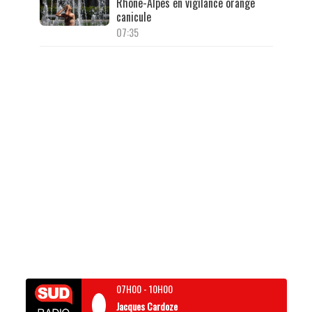
Rhône-Alpes en vigilance orange
canicule
07:35
07H00
-
10H00
Jacques Cardoze