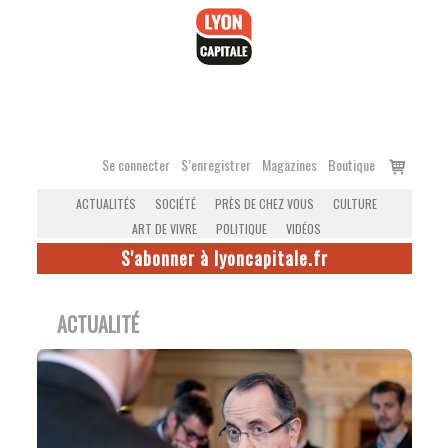
Accéder
au
contenu
Voir
Se connecter
S’enregistrer
Magazines
Boutique
le
ACTUALITÉS
SOCIÉTÉ
PRÈS DE CHEZ VOUS
CULTURE
panier
ART DE VIVRE
POLITIQUE
VIDÉOS
S'abonner à lyoncapitale.fr
ACTUALITÉ