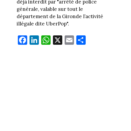
déjà interdit par "arrêté de police
générale, valable sur tout le
département de la Gironde l’activité
illégale dite UberPop".
Fa
Li
W
X
E
Pa
ce
nk
ha
m
rt
bo
ed
ts
ail
ag
ok
In
Ap
er
p