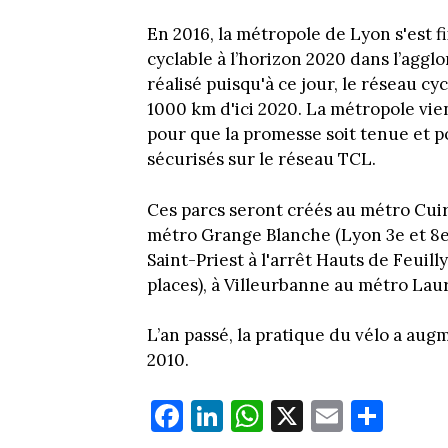
En 2016, la métropole de Lyon s'est f
cyclable à l’horizon 2020 dans l’aggl
réalisé puisqu'à ce jour, le réseau cy
1000 km d'ici 2020. La métropole vie
pour que la promesse soit tenue et p
sécurisés sur le réseau TCL.
Ces parcs seront créés au métro Cuire
métro Grange Blanche (Lyon 3e et 8e,
Saint-Priest à l'arrêt Hauts de Feuill
places), à Villeurbanne au métro Lau
L’an passé, la pratique du vélo a au
2010.
Fa
Li
W
X
E
Pa
ce
nk
ha
m
rt