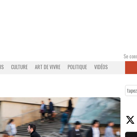
Se con
US
CULTURE
ART DE VIVRE
POLITIQUE
VIDÉOS