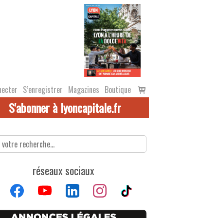
Voir
necter
S’enregistrer
Magazines
Boutique
le
S'abonner à lyoncapitale.fr
panier
réseaux sociaux