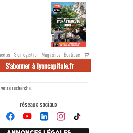
Voir
necter
S’enregistrer
Magazines
Boutique
le
S'abonner à lyoncapitale.fr
panier
réseaux sociaux