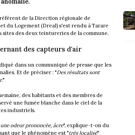
 anomalie.
référent de la Direction régionale de
t du Logement (Dreal) s'est rendu à Tarare
is sites des deux teintureries de la commune.
ernant des capteurs d'air
indiqué dans un communiqué de presse que les
lies. Et de préciser : "
Des résultats sont
r.
"
semaine, des habitants et des membres de
bservé une fumée blanche dans le ciel de la
es industriels.
"
une odeur prononcée, âcre
", explique-t-on du
cisant que le phénomène est "
très localisé
"