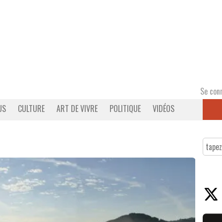
Se con
US
CULTURE
ART DE VIVRE
POLITIQUE
VIDÉOS