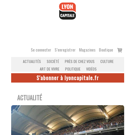
Accéder
au
contenu
Voir
Se connecter
S’enregistrer
Magazines
Boutique
le
ACTUALITÉS
SOCIÉTÉ
PRÈS DE CHEZ VOUS
CULTURE
panier
ART DE VIVRE
POLITIQUE
VIDÉOS
S'abonner à lyoncapitale.fr
ACTUALITÉ