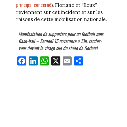
principal concerné
). Floriano et “Roux”
reviennent sur cet incident et sur les
raisons de cette mobilisation nationale.
Manifestation de supporters pour un football sans
flash-ball – Samedi 15 novembre à 13h, rendez-
vous devant le virage sud du stade de Gerland.
Fa
Li
W
X
E
Pa
ce
nk
ha
m
rt
bo
ed
ts
ail
ag
ok
In
Ap
er
p