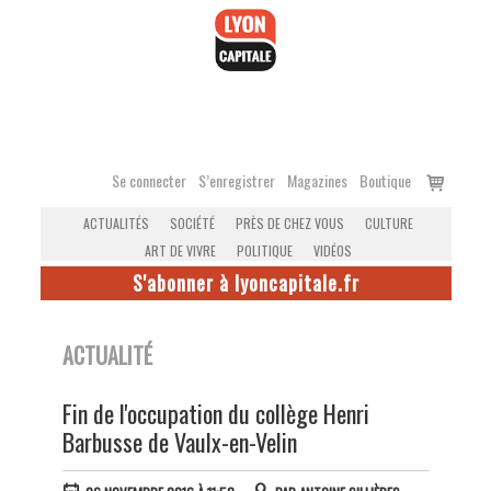
Accéder
au
contenu
Voir
Se connecter
S’enregistrer
Magazines
Boutique
le
ACTUALITÉS
SOCIÉTÉ
PRÈS DE CHEZ VOUS
CULTURE
panier
ART DE VIVRE
POLITIQUE
VIDÉOS
S'abonner à lyoncapitale.fr
ACTUALITÉ
Fin de l'occupation du collège Henri
Barbusse de Vaulx-en-Velin