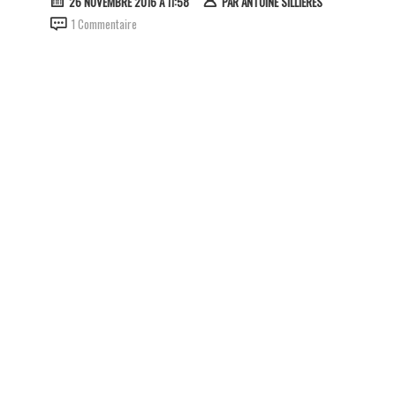
26 NOVEMBRE 2016 À 11:58
PAR
ANTOINE SILLIÈRES
1 Commentaire