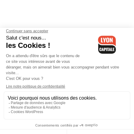
Contactez-nous
-
Mentions légales
-
CGV
-
Politique de
confidentialité
-
Gestion des cookies
-
Lyon Capitale TV
-
Archives
Lyon Capitale
Lyon Capitale - 51 avenue Maréchal Foch - CS 40091 - 69456 Lyon
Cedex 06