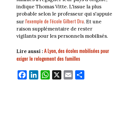
indique Thomas Vitte. L'issue la plus
probable selon le professeur qui s'appuie
l'exemple de l'école Gilbert Dru
sur
. Et une
raison supplémentaire de rester
vigilants pour les personnels mobilisés.
A Lyon, des écoles mobilisées pour
Lire aussi :
exiger le relogement des familles
Fa
Li
W
X
E
Pa
ce
nk
ha
m
rt
bo
ed
ts
ail
ag
ok
In
Ap
er
p