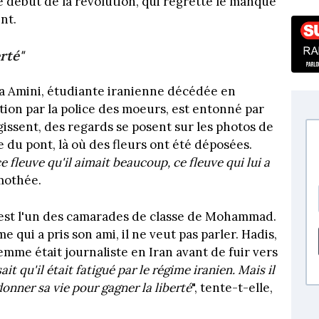
e début de la révolution, qui regrette le manque
ent.
rté"
a Amini, étudiante iranienne décédée en
ion par la police des moeurs, est entonné par
ssent, des regards se posent sur les photos de
du pont, là où des fleurs ont été déposées.
e fleuve qu'il aimait beaucoup, ce fleuve qui lui a
imothée.
l est l'un des camarades de classe de Mohammad.
 qui a pris son ami, il ne veut pas parler. Hadis,
mme était journaliste en Iran avant de fuir vers
 qu'il était fatigué par le régime iranien. Mais il
 donner sa vie pour gagner la liberté
", tente-t-elle,