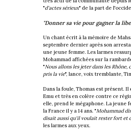
très actif de la communauté depuis l
"
d'actes sérieux
" de la part de l'occid
"Donner sa vie pour gagner la libe
Un chant écrit à la mémoire de Mahs
septembre dernier après son arrestat
une jeune femme. Les larmes ressurgi
Mohammad affichées sur la rambarde 
"
Nous allons les jeter dans les Rhône, c
pris la vie
", lance, voix tremblante, T
Dans la foule, Thomas est présent. I
Emu et très en colère contre ce régime
elle, prend le mégaphone. La jeune fe
la France il y a 14 ans. "
Mohammad disait
disait aussi qu'il voulait rester fort et
les larmes aux yeux.