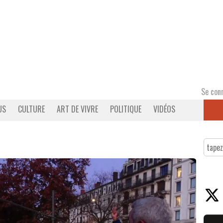
Se con
US
CULTURE
ART DE VIVRE
POLITIQUE
VIDÉOS