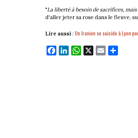
"
La liberté à besoin de sacrifices, mais
d'aller jeter sa rose dans le fleuve, su
Un Iranien se suicide à Lyon po
Lire aussi
:
Fa
Li
W
X
E
Pa
ce
nk
ha
m
rt
bo
ed
ts
ail
ag
ok
In
Ap
er
p