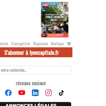
Voir
necter
S’enregistrer
Magazines
Boutique
le
S'abonner à lyoncapitale.fr
panier
réseaux sociaux