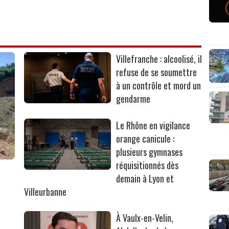
Villefranche : alcoolisé, il
refuse de se soumettre
à un contrôle et mord un
gendarme
Le Rhône en vigilance
orange canicule :
plusieurs gymnases
réquisitionnés dès
r
demain à Lyon et
Villeurbanne
À Vaulx-en-Velin,