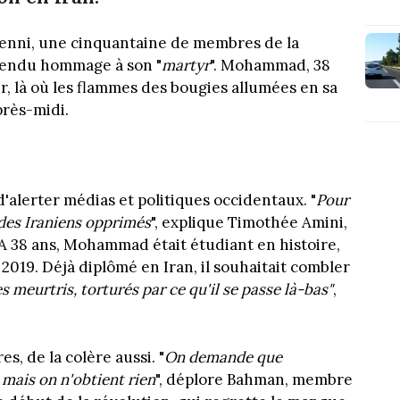
lienni, une cinquantaine de membres de la
rendu hommage à son "
martyr
". Mohammad, 38
ir, là où les flammes des bougies allumées en sa
près-midi.
d'alerter médias et politiques occidentaux. "
Pour
s des Iraniens opprimés
", explique Timothée Amini,
 A 38 ans, Mohammad était étudiant en histoire,
2019. Déjà diplômé en Iran, il souhaitait combler
meurtris, torturés par ce qu'il se passe là-bas"
,
es, de la colère aussi. "
On demande que
 mais on n'obtient rien
", déplore Bahman, membre