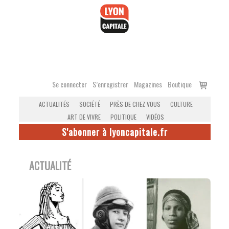
Accéder
au
contenu
Voir
Se connecter
S’enregistrer
Magazines
Boutique
le
ACTUALITÉS
SOCIÉTÉ
PRÈS DE CHEZ VOUS
CULTURE
panier
ART DE VIVRE
POLITIQUE
VIDÉOS
S'abonner à lyoncapitale.fr
ACTUALITÉ