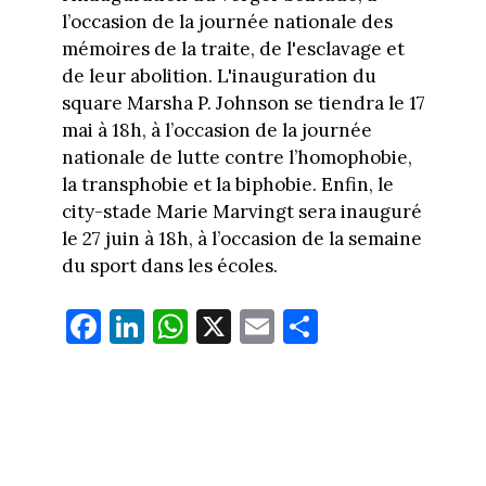
l’occasion de la journée nationale des
mémoires de la traite, de l'esclavage et
de leur abolition. L'inauguration du
square Marsha P. Johnson se tiendra le 17
mai à 18h, à l’occasion de la journée
nationale de lutte contre l’homophobie,
la transphobie et la biphobie. Enfin, le
city-stade Marie Marvingt sera inauguré
le 27 juin à 18h, à l’occasion de la semaine
du sport dans les écoles.
Fa
Li
W
X
E
Pa
ce
nk
ha
m
rt
bo
ed
ts
ail
ag
ok
In
Ap
er
p