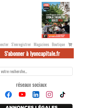
Voir
necter
S’enregistrer
Magazines
Boutique
le
S'abonner à lyoncapitale.fr
panier
réseaux sociaux