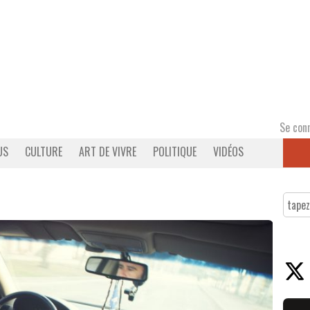
Se con
US
CULTURE
ART DE VIVRE
POLITIQUE
VIDÉOS