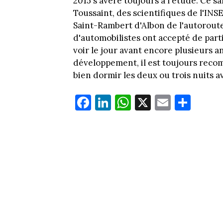
2015 s'avère toujours à l'étude. Ce s
Toussaint, des scientifiques de l'INS
Saint-Rambert d'Albon de l'autoroute
d'automobilistes ont accepté de parti
voir le jour avant encore plusieurs 
développement, il est toujours reco
bien dormir les deux ou trois nuits av
Fa
Li
W
X
E
Pa
ce
nk
ha
m
rt
bo
ed
ts
ail
ag
ok
In
Ap
er
p