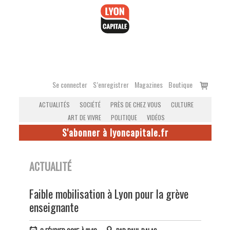
Accéder
au
contenu
Voir
Se connecter
S’enregistrer
Magazines
Boutique
le
ACTUALITÉS
SOCIÉTÉ
PRÈS DE CHEZ VOUS
CULTURE
panier
ART DE VIVRE
POLITIQUE
VIDÉOS
S'abonner à lyoncapitale.fr
ACTUALITÉ
Faible mobilisation à Lyon pour la grève
enseignante