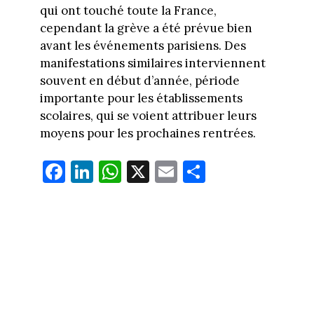
qui ont touché toute la France,
cependant la grève a été prévue bien
avant les événements parisiens. Des
manifestations similaires interviennent
souvent en début d’année, période
importante pour les établissements
scolaires, qui se voient attribuer leurs
moyens pour les prochaines rentrées.
Fa
Li
W
X
E
Pa
ce
nk
ha
m
rt
bo
ed
ts
ail
ag
ok
In
Ap
er
p