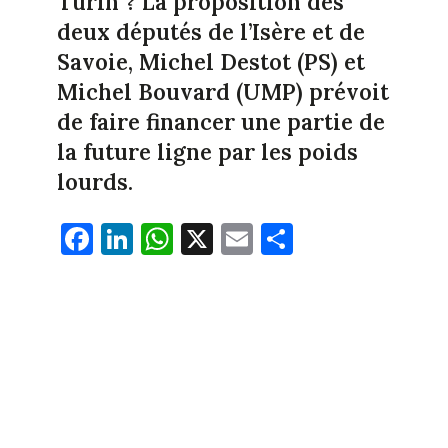
Turin ? La proposition des
deux députés de l’Isère et de
Savoie, Michel Destot (PS) et
Michel Bouvard (UMP) prévoit
de faire financer une partie de
la future ligne par les poids
lourds.
Fa
Li
W
X
E
Pa
ce
nk
ha
m
rt
bo
ed
ts
ail
ag
ok
In
Ap
er
p