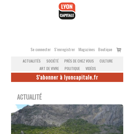
Accéder
au
contenu
Voir
Se connecter
S’enregistrer
Magazines
Boutique
le
ACTUALITÉS
SOCIÉTÉ
PRÈS DE CHEZ VOUS
CULTURE
panier
ART DE VIVRE
POLITIQUE
VIDÉOS
S'abonner à lyoncapitale.fr
ACTUALITÉ