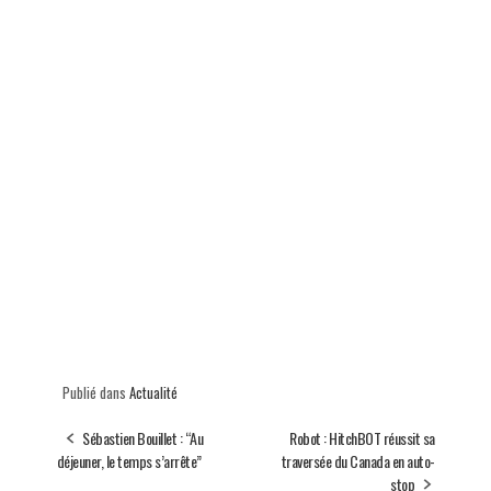
Publié dans
Actualité
Sébastien Bouillet : “Au
Robot : HitchBOT réussit sa
déjeuner, le temps s’arrête”
traversée du Canada en auto-
stop