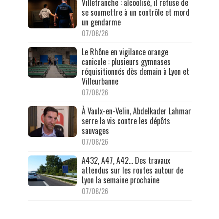
Villefranche : alcoolisé, il refuse de
se soumettre à un contrôle et mord
un gendarme
07/08/26
Le Rhône en vigilance orange
canicule : plusieurs gymnases
réquisitionnés dès demain à Lyon et
Villeurbanne
07/08/26
À Vaulx-en-Velin, Abdelkader Lahmar
serre la vis contre les dépôts
sauvages
07/08/26
A432, A47, A42… Des travaux
attendus sur les routes autour de
Lyon la semaine prochaine
07/08/26