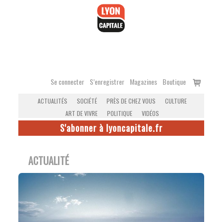
Accéder
au
contenu
Voir
Se connecter
S’enregistrer
Magazines
Boutique
le
ACTUALITÉS
SOCIÉTÉ
PRÈS DE CHEZ VOUS
CULTURE
panier
ART DE VIVRE
POLITIQUE
VIDÉOS
S'abonner à lyoncapitale.fr
ACTUALITÉ