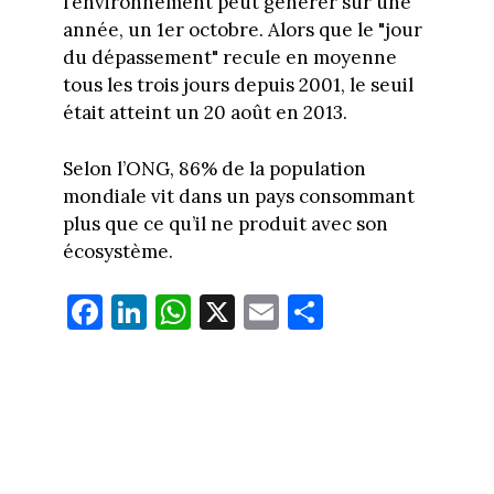
l’environnement peut générer sur une
année, un 1er octobre. Alors que le "jour
du dépassement" recule en moyenne
tous les trois jours depuis 2001, le seuil
était atteint un 20 août en 2013.
Selon l’ONG, 86% de la population
mondiale vit dans un pays consommant
plus que ce qu’il ne produit avec son
écosystème.
Fa
Li
W
X
E
Pa
ce
nk
ha
m
rt
bo
ed
ts
ail
ag
ok
In
Ap
er
p