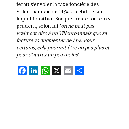
ferait s‘envoler la taxe foncière des
Villeurbannais de 14%. Un chiffre sur
lequel Jonathan Bocquet reste toutefois
prudent, selon lui "
on ne peut pas
vraiment dire à un Villeurbannais que sa
facture va augmenter de 14%. Pour
certains, cela pourrait être un peu plus et
pour d’autres un peu moins
".
Fa
Li
W
X
E
Pa
ce
nk
ha
m
rt
bo
ed
ts
ail
ag
ok
In
Ap
er
p