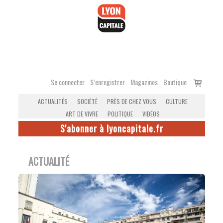
Accéder
au
contenu
Voir
Se connecter
S’enregistrer
Magazines
Boutique
le
ACTUALITÉS
SOCIÉTÉ
PRÈS DE CHEZ VOUS
CULTURE
panier
ART DE VIVRE
POLITIQUE
VIDÉOS
S'abonner à lyoncapitale.fr
ACTUALITÉ