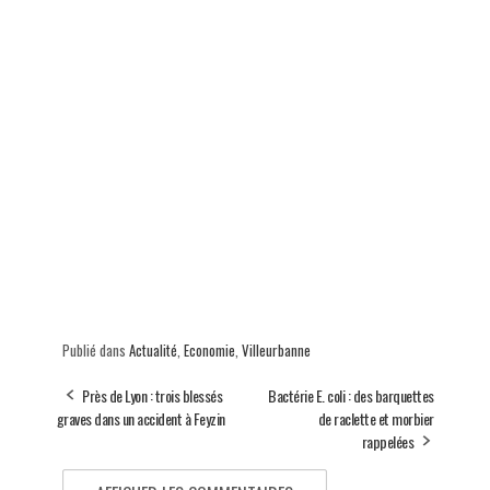
Publié dans
Actualité
,
Economie
,
Villeurbanne
Près de Lyon : trois blessés
Bactérie E. coli : des barquettes
graves dans un accident à Feyzin
de raclette et morbier
rappelées