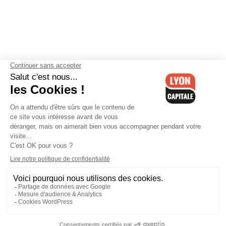
Contactez-nous
-
Mentions légales
-
CGV
-
Politique de
confidentialité
-
Gestion des cookies
-
Lyon Capitale TV
-
Archives
Lyon Capitale
Lyon Capitale - 51 avenue Maréchal Foch - CS 40091 - 69456 Lyon