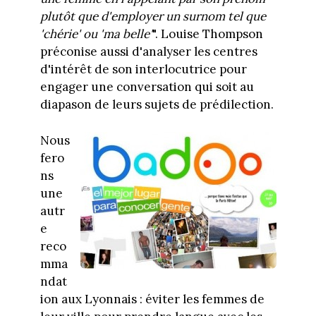
plutôt que d'employer un surnom tel que
'chérie' ou 'ma belle'
". Louise Thompson
préconise aussi d'analyser les centres
d'intérêt de son interlocutrice pour
engager une conversation qui soit au
diapason de leurs sujets de prédilection.
Nous
fero
ns
une
autr
e
reco
mma
ndat
ion aux Lyonnais : éviter les femmes de