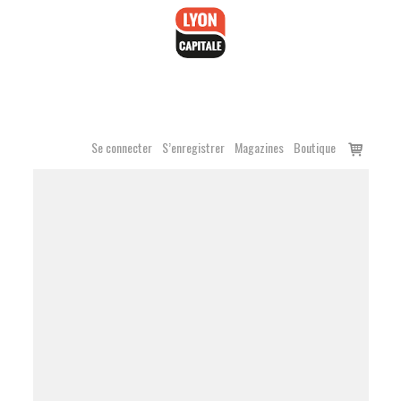
Accéder
au
contenu
Voir
Se connecter
S’enregistrer
Magazines
Boutique
le
panier