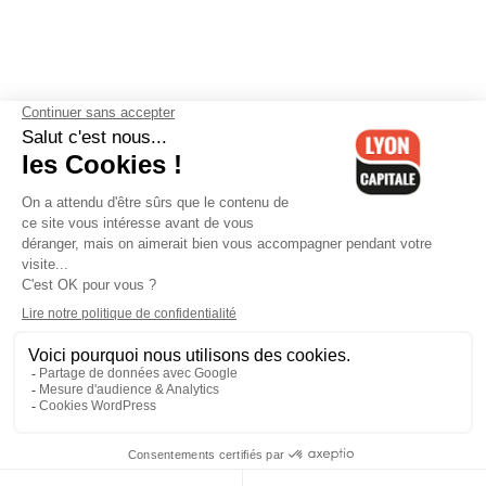
Contactez-nous
-
Mentions légales
-
CGV
-
Politique de
confidentialité
-
Gestion des cookies
-
Lyon Capitale TV
-
Archives
Lyon Capitale
Lyon Capitale - 51 avenue Maréchal Foch - CS 40091 - 69456 Lyon
Cedex 06