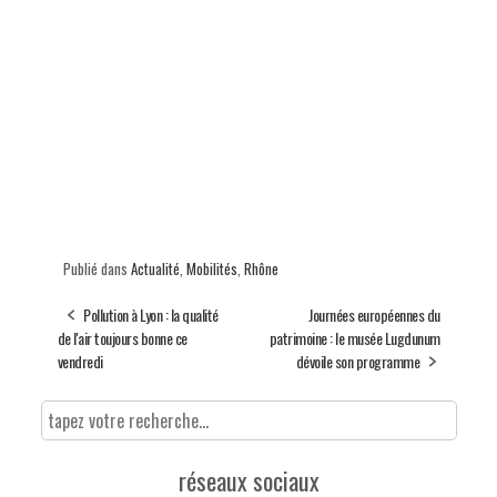
Publié dans
Actualité
,
Mobilités
,
Rhône
Pollution à Lyon : la qualité
Journées européennes du
de l'air toujours bonne ce
patrimoine : le musée Lugdunum
vendredi
dévoile son programme
réseaux sociaux