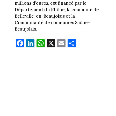
millions d’euros, est financé par le
Département du Rhône, la commune de
Belleville-en-Beaujolais et la
Communauté de communes Saône-
Beaujolais.
Fa
Li
W
X
E
Pa
ce
nk
ha
m
rt
bo
ed
ts
ail
ag
ok
In
Ap
er
p