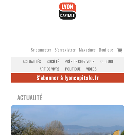
Accéder
au
contenu
Voir
Se connecter
S’enregistrer
Magazines
Boutique
le
ACTUALITÉS
SOCIÉTÉ
PRÈS DE CHEZ VOUS
CULTURE
panier
ART DE VIVRE
POLITIQUE
VIDÉOS
S'abonner à lyoncapitale.fr
ACTUALITÉ