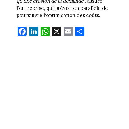
qu'une érosion de la demande
", assure
l'entreprise, qui prévoit en parallèle de
poursuivre l'optimisation des coûts.
Fa
Li
W
X
E
Pa
ce
nk
ha
m
rt
bo
ed
ts
ail
ag
ok
In
Ap
er
p