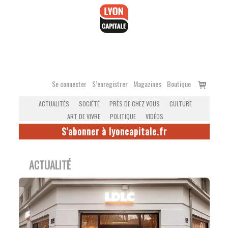
Accéder
au
contenu
Voir
Se connecter
S’enregistrer
Magazines
Boutique
le
ACTUALITÉS
SOCIÉTÉ
PRÈS DE CHEZ VOUS
CULTURE
panier
ART DE VIVRE
POLITIQUE
VIDÉOS
S'abonner à lyoncapitale.fr
ACTUALITÉ