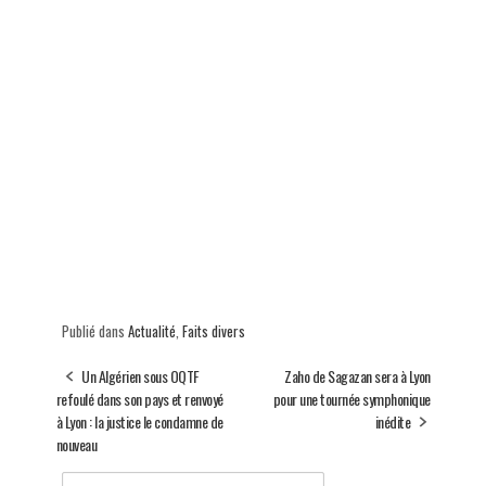
Publié dans
Actualité
,
Faits divers
Un Algérien sous OQTF
Zaho de Sagazan sera à Lyon
refoulé dans son pays et renvoyé
pour une tournée symphonique
à Lyon : la justice le condamne de
inédite
nouveau