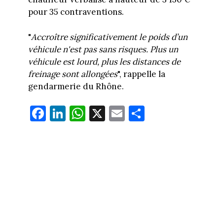
pour 35 contraventions.
"
Accroître significativement le poids d’un
véhicule n'est pas sans risques. Plus un
véhicule est lourd, plus les distances de
freinage sont allongées
", rappelle la
gendarmerie du Rhône.
Fa
Li
W
X
E
Pa
ce
nk
ha
m
rt
bo
ed
ts
ail
ag
ok
In
Ap
er
p