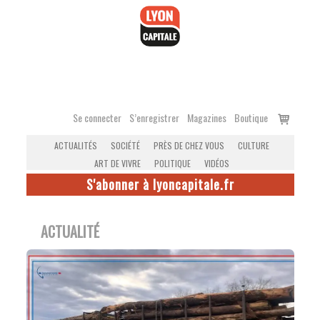
Accéder
au
contenu
Voir
Se connecter
S’enregistrer
Magazines
Boutique
le
ACTUALITÉS
SOCIÉTÉ
PRÈS DE CHEZ VOUS
CULTURE
panier
ART DE VIVRE
POLITIQUE
VIDÉOS
S'abonner à lyoncapitale.fr
ACTUALITÉ