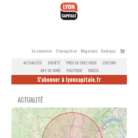
Accéder
au
contenu
Voir
Se connecter
S’enregistrer
Magazines
Boutique
le
ACTUALITÉS
SOCIÉTÉ
PRÈS DE CHEZ VOUS
CULTURE
panier
ART DE VIVRE
POLITIQUE
VIDÉOS
S'abonner à lyoncapitale.fr
ACTUALITÉ