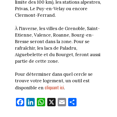
limite des 100 km), les stations alpestres,
Privas, Le Puy-en-Velay ou encore
Clermont-Ferrand.
À l'inverse, les villes de Grenoble, Saint-
Etienne, Valence, Roanne, Bourg-en-
Bresse seront dans la zone. Pour se
rafraîchir, les lacs de Paladru,
Aiguebelette et du Bourget, feront aussi
partie de cette zone.
Pour déterminer dans quel cercle se
trouve votre logement, un outil est
cliquant ici
disponible en
.
Fa
Li
W
X
E
Pa
ce
nk
ha
m
rt