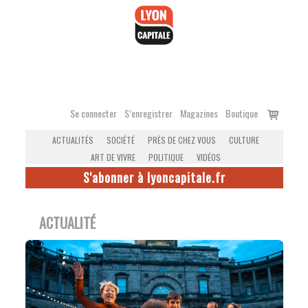
Accéder
au
contenu
Voir
Se connecter
S’enregistrer
Magazines
Boutique
le
ACTUALITÉS
SOCIÉTÉ
PRÈS DE CHEZ VOUS
CULTURE
panier
ART DE VIVRE
POLITIQUE
VIDÉOS
S'abonner à lyoncapitale.fr
ACTUALITÉ