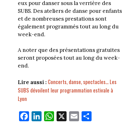
eux pour danser sous la verrière des
SUBS. Des ateliers de danse pour enfants
et de nombreuses prestations sont
également programmés tout au long du
week-end.
A noter que des présentations gratuites
seront proposées tout au long du week-
end.
Concerts, danse, spectacles... Les
Lire aussi :
SUBS dévoilent leur programmation estivale à
Lyon
Fa
Li
W
X
E
Pa
ce
nk
ha
m
rt
bo
ed
ts
ail
ag