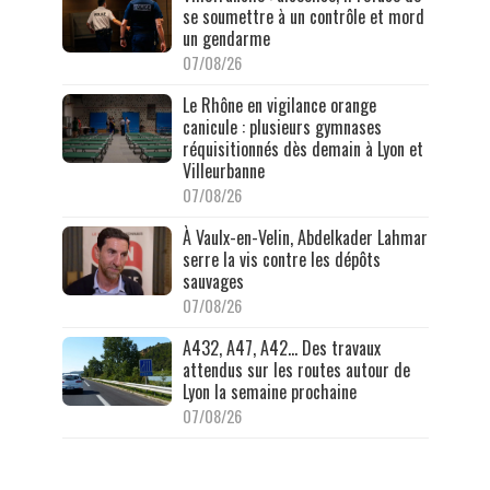
se soumettre à un contrôle et mord
un gendarme
07/08/26
Le Rhône en vigilance orange
canicule : plusieurs gymnases
réquisitionnés dès demain à Lyon et
Villeurbanne
07/08/26
À Vaulx-en-Velin, Abdelkader Lahmar
serre la vis contre les dépôts
sauvages
07/08/26
A432, A47, A42… Des travaux
attendus sur les routes autour de
Lyon la semaine prochaine
07/08/26