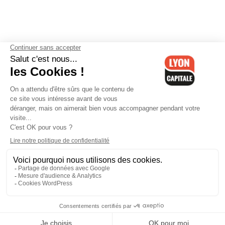
Contactez-nous
-
Mentions légales
-
CGV
-
Politique de
confidentialité
-
Gestion des cookies
-
Lyon Capitale TV
-
Archives
Lyon Capitale
Lyon Capitale - 51 avenue Maréchal Foch - CS 40091 - 69456 Lyon
Cedex 06