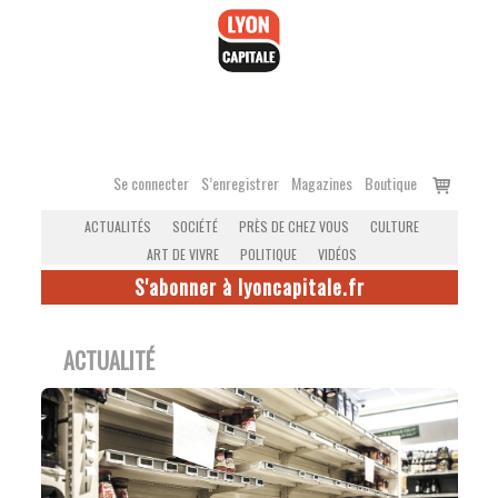
Accéder
au
contenu
Voir
Se connecter
S’enregistrer
Magazines
Boutique
le
ACTUALITÉS
SOCIÉTÉ
PRÈS DE CHEZ VOUS
CULTURE
panier
ART DE VIVRE
POLITIQUE
VIDÉOS
S'abonner à lyoncapitale.fr
ACTUALITÉ