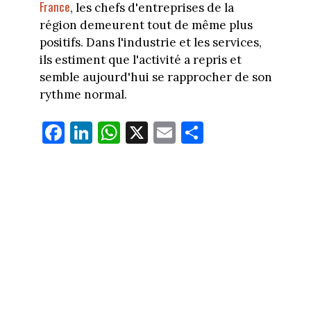
France
, les chefs d'entreprises de la
région demeurent tout de même plus
positifs. Dans l'industrie et les services,
ils estiment que l'activité a repris et
semble aujourd'hui se rapprocher de son
rythme normal.
Fa
Li
W
X
E
Pa
ce
nk
ha
m
rt
bo
ed
ts
ail
ag
ok
In
Ap
er
p