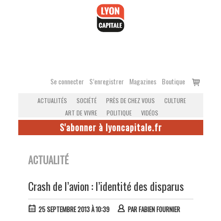
Accéder
au
contenu
Voir
Se connecter
S’enregistrer
Magazines
Boutique
le
ACTUALITÉS
SOCIÉTÉ
PRÈS DE CHEZ VOUS
CULTURE
panier
ART DE VIVRE
POLITIQUE
VIDÉOS
S'abonner à lyoncapitale.fr
ACTUALITÉ
Crash de l’avion : l’identité des disparus
25 SEPTEMBRE 2013 À 10:39
PAR
FABIEN FOURNIER