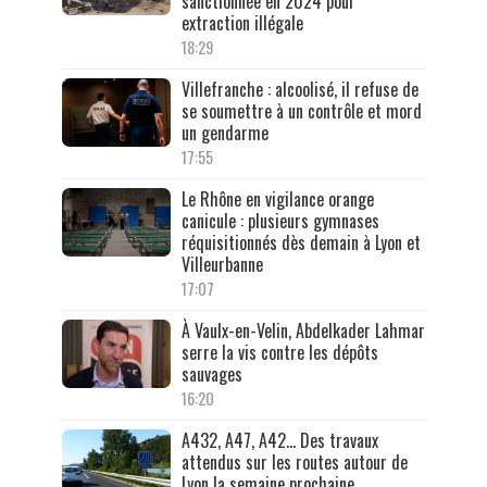
sanctionnée en 2024 pour
extraction illégale
18:29
Villefranche : alcoolisé, il refuse de
se soumettre à un contrôle et mord
un gendarme
17:55
Le Rhône en vigilance orange
canicule : plusieurs gymnases
réquisitionnés dès demain à Lyon et
Villeurbanne
17:07
À Vaulx-en-Velin, Abdelkader Lahmar
serre la vis contre les dépôts
sauvages
16:20
A432, A47, A42… Des travaux
attendus sur les routes autour de
Lyon la semaine prochaine