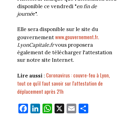
disponible ce vendredi "
en fin de
journé
e".
Elle sera disponible sur le site du
www.gouvernement.fr.
gouvernement
LyonCapitale.fr
vous proposera
également de télécharger l'attestation
sur notre site Internet.
Coronavirus : couvre-feu à Lyon,
Lire aussi
:
tout ce qu'il faut savoir sur l'attestation de
déplacement après 21h
Fa
Li
W
X
E
Pa
ce
nk
ha
m
rt
bo
ed
ts
ail
ag