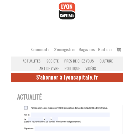
Accéder
au
contenu
Voir
Se connecter
S’enregistrer
Magazines
Boutique
le
ACTUALITÉS
SOCIÉTÉ
PRÈS DE CHEZ VOUS
CULTURE
panier
ART DE VIVRE
POLITIQUE
VIDÉOS
S'abonner à lyoncapitale.fr
ACTUALITÉ