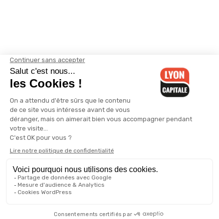
Contactez-nous
-
Mentions légales
-
CGV
-
Politique de
confidentialité
-
Gestion des cookies
-
Lyon Capitale TV
-
Archives
Lyon Capitale
Lyon Capitale - 51 avenue Maréchal Foch - CS 40091 - 69456 Lyon