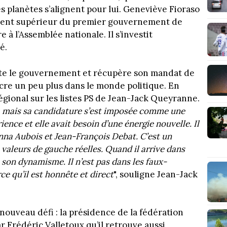
es planètes s’alignent pour lui. Geneviève Fioraso
ment supérieur du premier gouvernement de
 à l’Assemblée nationale. Il s’investit
é.
itte le gouvernement et récupère son mandat de
ncre un peu plus dans le monde politique. En
régional sur les listes PS de Jean-Jack Queyranne.
t, mais sa candidature s’est imposée comme une
ience et elle avait besoin d’une énergie nouvelle. Il
nna Aubois et Jean-François Debat. C’est un
valeurs de gauche réelles. Quand il arrive dans
, son dynamisme. Il n’est pas dans les faux-
ce qu’il est honnête et direct
", souligne Jean-Jack
 nouveau défi : la présidence de la fédération
ar Frédéric Valletoux qu’il retrouve aussi