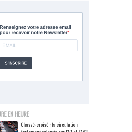
URE EN HEURE
Chassé-croisé : la circulation
fortement ralentie sur l'A7 et l'A43