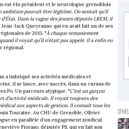
 est élu président et le neurologue grenoblois
 ambition pouvait être légitime. On sentait qu’il
e d’État. Dans la vague des jeunes députés LREM, il
t Jean-Jack Queyranne qui en avait fait un de ses
égionales de 2015. "
À chaque remaniement
quand il voyait qu’il n’était pas appelé. Il a enfin eu
r régional.
an a imbriqué ses activités médicales et
ine, il se lance, avec succès, dans un cursus de
ces Po. Un parcours atypique. "
C’est un garçon
rt d’activité médicale. Il voyait toujours des
médical aux aspects de gestion. Il connaît tous les
D'HE
Louis Touraine. Au CHU de Grenoble, Olivier
ogue en parallèle d’un engagement syndical.
neviève Fioraso, députée PS, qui en fait son