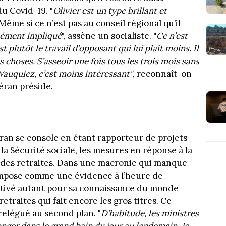
du Covid-19. "
Olivier est un type brillant et
 Même si ce n’est pas au conseil régional qu’il
rmément impliqué
", assène un socialiste. "
Ce n’est
st plutôt le travail d’opposant qui lui plaît moins. Il
es choses. S’asseoir une fois tous les trois mois sans
Wauquiez, c’est moins intéressant"
, reconnaît-on
éran préside.
éran se console en étant rapporteur de projets
 la Sécurité sociale, les mesures en réponse à la
e des retraites. Dans une macronie qui manque
’impose comme une évidence à l’heure de
tivé autant pour sa connaissance du monde
traites qui fait encore les gros titres. Ce
relégué au second plan. "
D’habitude, les ministres
onger dans le grand bain du jour au lendemain. Je