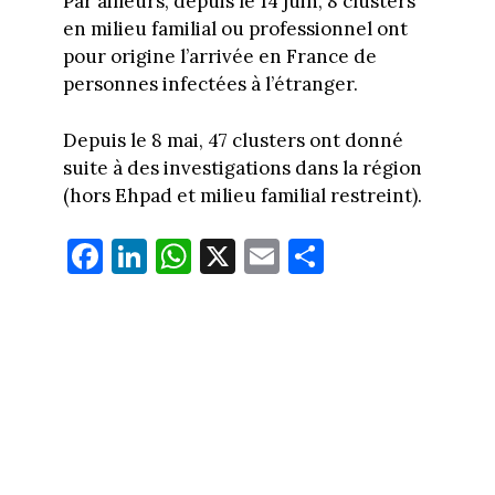
Par ailleurs, depuis le 14 juin, 8 clusters
en milieu familial ou professionnel ont
pour origine l’arrivée en France de
personnes infectées à l’étranger.
Depuis le 8 mai, 47 clusters ont donné
suite à des investigations dans la région
(hors Ehpad et milieu familial restreint).
Fa
Li
W
X
E
Pa
ce
nk
ha
m
rt
bo
ed
ts
ail
ag
ok
In
Ap
er
p