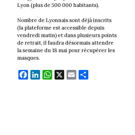
Lyon (plus de 500 000 habitants).
Nombre de Lyonnais sont déjà inscrits
(la plateforme est accessible depuis
vendredi matin) et dans plusieurs points
de retrait, il faudra désormais attendre
la semaine du 18 mai pour récupérer les
masques.
Fa
Li
W
X
E
Pa
ce
nk
ha
m
rt
bo
ed
ts
ail
ag
ok
In
Ap
er
p