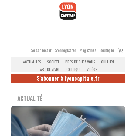
Accéder
au
contenu
Voir
Se connecter
S’enregistrer
Magazines
Boutique
le
ACTUALITÉS
SOCIÉTÉ
PRÈS DE CHEZ VOUS
CULTURE
panier
ART DE VIVRE
POLITIQUE
VIDÉOS
S'abonner à lyoncapitale.fr
ACTUALITÉ