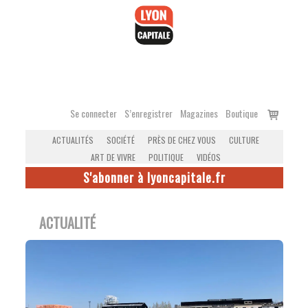
Accéder
au
contenu
Voir
Se connecter
S’enregistrer
Magazines
Boutique
le
ACTUALITÉS
SOCIÉTÉ
PRÈS DE CHEZ VOUS
CULTURE
panier
ART DE VIVRE
POLITIQUE
VIDÉOS
S'abonner à lyoncapitale.fr
ACTUALITÉ