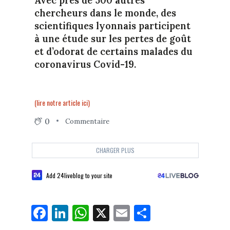
Avec près de 500 autres
chercheurs dans le monde, des
scientifiques lyonnais participent
à une étude sur les pertes de goût
et d’odorat de certains malades du
coronavirus Covid-19.
(lire notre article ici)
0
Commentaire
CHARGER PLUS
Add 24liveblog to your site
Fa
Li
W
X
E
Pa
ce
nk
ha
m
rt