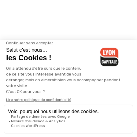
Contactez-nous
-
Mentions légales
-
CGV
-
Politique de
confidentialité
-
Gestion des cookies
-
Lyon Capitale TV
-
Archives
Lyon Capitale
Lyon Capitale - 51 avenue Maréchal Foch - CS 40091 - 69456 Lyon