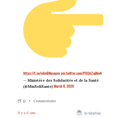
https://t.co/vdmBNesopm
pic.twitter.com/PGQbZajNm4
— Ministère des Solidarités et de la Santé
March 8, 2020
(@MinSoliSante)
0
Commentaire
la rédaction
il y a 6 ans