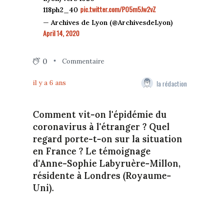
pic.twitter.com/PO5m5Jw2vZ
118ph2_40
— Archives de Lyon (@ArchivesdeLyon)
April 14, 2020
0
Commentaire
la rédaction
il y a 6 ans
Comment vit-on l'épidémie du
coronavirus à l'étranger ? Quel
regard porte-t-on sur la situation
en France ? Le témoignage
d'Anne-Sophie Labyruère-Millon,
résidente à Londres (Royaume-
Uni).