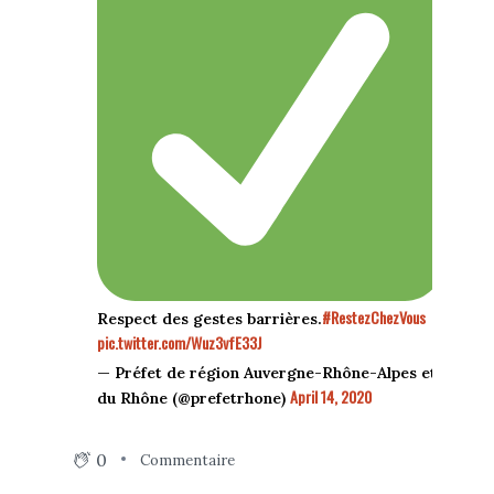
#RestezChezVous
Respect des gestes barrières.
pic.twitter.com/Wuz3vfE33J
— Préfet de région Auvergne-Rhône-Alpes et
April 14, 2020
du Rhône (@prefetrhone)
0
Commentaire