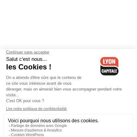
Contactez-nous
-
Mentions légales
-
CGV
-
Politique de
confidentialité
-
Gestion des cookies
-
Lyon Capitale TV
-
Archives