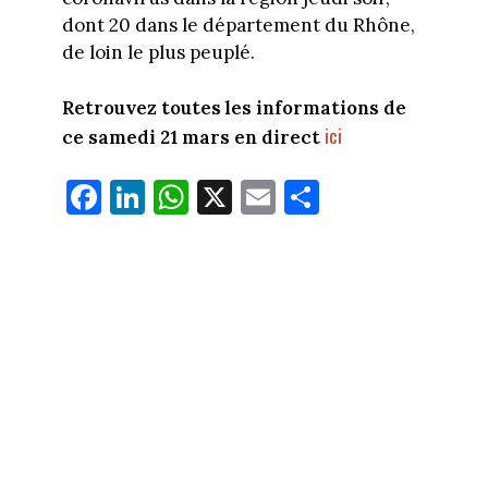
dont 20 dans le département du Rhône,
de loin le plus peuplé.
Retrouvez toutes les informations de
ici
ce samedi 21 mars en direct
Fa
Li
W
X
E
Pa
ce
nk
ha
m
rt
bo
ed
ts
ail
ag
ok
In
Ap
er
p