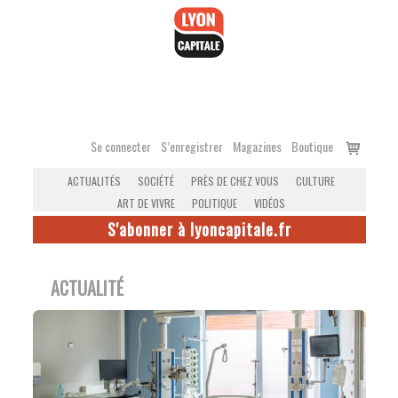
Accéder
au
contenu
Voir
Se connecter
S’enregistrer
Magazines
Boutique
le
ACTUALITÉS
SOCIÉTÉ
PRÈS DE CHEZ VOUS
CULTURE
panier
ART DE VIVRE
POLITIQUE
VIDÉOS
S'abonner à lyoncapitale.fr
ACTUALITÉ