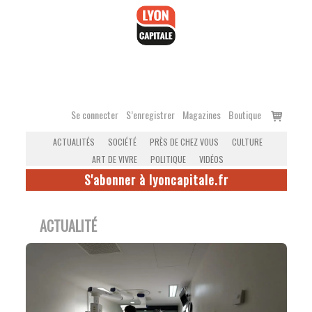
Accéder
au
contenu
Voir
Se connecter
S’enregistrer
Magazines
Boutique
le
ACTUALITÉS
SOCIÉTÉ
PRÈS DE CHEZ VOUS
CULTURE
panier
ART DE VIVRE
POLITIQUE
VIDÉOS
S'abonner à lyoncapitale.fr
ACTUALITÉ